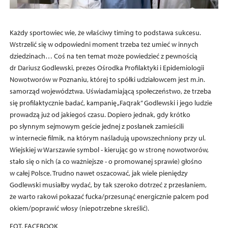
Każdy sportowiec wie, że właściwy timing to podstawa sukcesu.
Wstrzelić się w odpowiedni moment trzeba też umieć w innych
dziedzinach… Coś na ten temat może powiedzieć z pewnością
dr Dariusz Godlewski, prezes Ośrodka Profilaktyki i Epidemiologii
Nowotworów w Poznaniu, której to spółki udziałowcem jest m.in.
samorząd województwa. Uświadamiającą społeczeństwo, że trzeba
się profilaktycznie badać, kampanię „Faqrak” Godlewski i jego ludzie
prowadzą już od jakiegoś czasu. Dopiero jednak, gdy krótko
po słynnym sejmowym geście jednej z posłanek zamieścili
w internecie filmik, na którym naśladują upowszechniony przy ul.
Wiejskiej w Warszawie symbol - kierując go w stronę nowotworów,
stało się o nich (a co ważniejsze - o promowanej sprawie) głośno
w całej Polsce. Trudno nawet oszacować, jak wiele pieniędzy
Godlewski musiałby wydać, by tak szeroko dotrzeć z przesłaniem,
że warto rakowi pokazać fucka/przesunąć energicznie palcem pod
okiem/poprawić włosy (niepotrzebne skreślić).
FOT. FACEBOOK