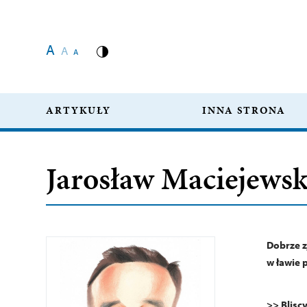
A
A
A
ARTYKUŁY
INNA STRONA
Jarosław Maciejewsk
Dobrze z
w ławie 
>> Blis