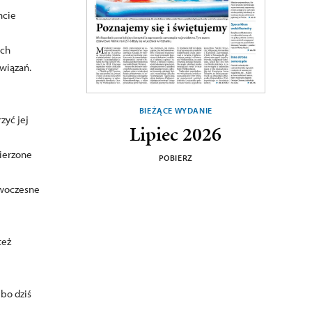
ncie
ich
związań.
BIEŻĄCE WYDANIE
zyć jej
Lipiec 2026
ierzone
POBIERZ
owoczesne
też
 bo dziś