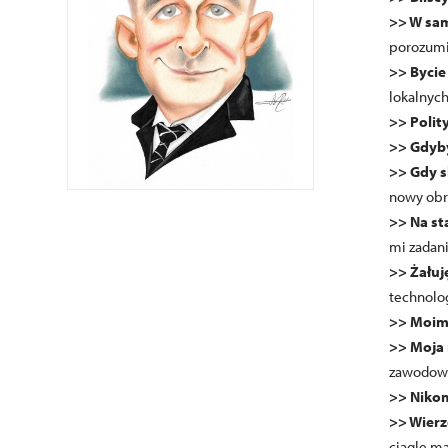
>> W sam
porozumie
>> Byci
lokalnych
>> Polit
>> Gdyb
>> Gdy 
nowy obr
>> Na s
mi zadani
>> Żału
technolog
>> Moim
>> Moja
zawodow
>> Niko
>> Wier
ciągle ma