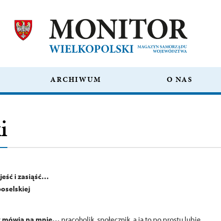
ARCHIWUM
O NAS
i
jeść i zasiąść…
poselskiej
cy mówią na mnie…
pracoholik, społecznik, a ja to po prostu lubię.