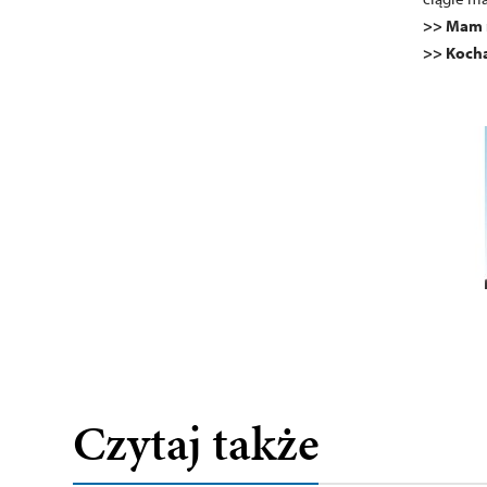
>> Mam 
>> Koc
Czytaj także