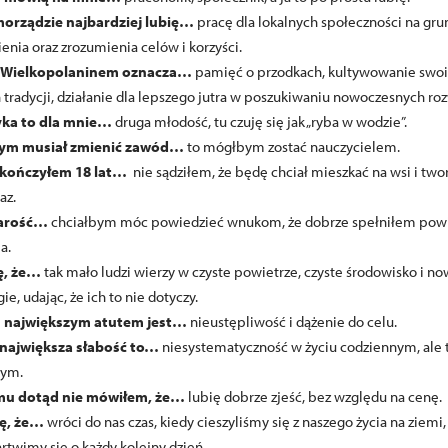
orządzie najbardziej lubię…
pracę dla lokalnych społeczności na gru
nia oraz zrozumienia celów i korzyści.
e Wielkopolaninem oznacza…
pamięć o przodkach, kultywowanie swo
 tradycji, działanie dla lepszego jutra w poszukiwaniu nowoczesnych ro
yka to dla mnie…
druga młodość, tu czuję się jak „ryba w wodzie”.
ym musiał zmienić zawód…
to mógłbym zostać nauczycielem.
skończyłem 18 lat…
nie sądziłem, że będę chciał mieszkać na wsi i twor
az.
tarość…
chciałbym móc powiedzieć wnukom, że dobrze spełniłem pow
a.
ję, że…
tak mało ludzi wierzy w czyste powietrze, czyste środowisko i n
ie, udając, że ich to nie dotyczy.
 największym atutem jest…
nieustępliwość i dążenie do celu.
 największa słabość to…
niesystematyczność w życiu codziennym, ale 
ym.
mu dotąd nie mówiłem, że…
lubię dobrze zjeść, bez względu na cenę.
zę, że…
wróci do nas czas, kiedy cieszyliśmy się z naszego życia na ziemi,
rtwimy się o każdy kolejny dzień.