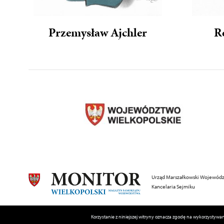
Przemysław Ajchler
R
Urząd Marszałkowski Wojewódz
Kancelaria Sejmiku
Korzystanie z niniejszej witryny oznacza zgodę na wykorzysty