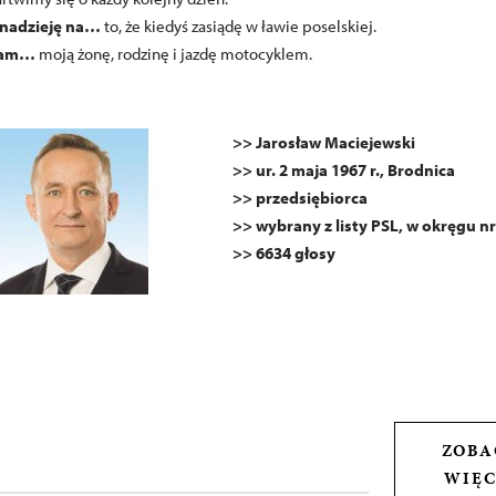
nadzieję na…
to, że kiedyś zasiądę w ławie poselskiej.
ham…
moją żonę, rodzinę i jazdę motocyklem.
>
> Jarosław Maciejewski
>> ur. 2 maja 1967 r., Brodnica
>> przedsiębiorca
>> wybrany z listy PSL, w okręgu nr
>> 6634 głosy
ZOBA
WIĘC