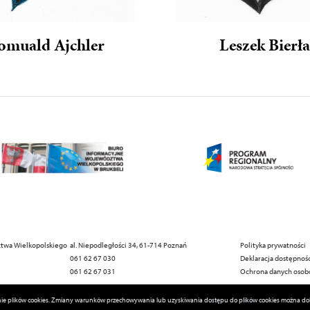
omuald Ajchler
Leszek Bierł
twa Wielkopolskiego
al. Niepodległości 34, 61-714 Poznań
Polityka prywatności
061 62 67 030
Deklaracja dostępnoś
061 62 67 031
Ochrona danych oso
wanie plików cookies. Zmiany warunków przechowywania lub uzyskiwania dostępu do plików cookies można d