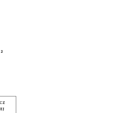
 2
CZ
EJ