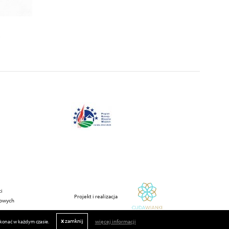
a
ci
Projekt i realizacja
bowych
x
zamknij
więcej informacji
okonać w każdym czasie.