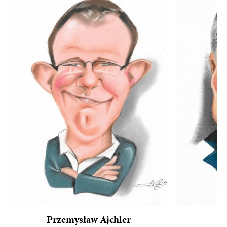
Przemysław Ajchler
R