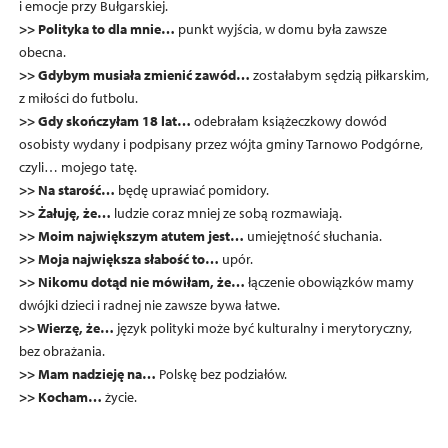
i emocje przy Bułgarskiej.
>> Polityka to dla mnie…
punkt wyjścia, w domu była zawsze
obecna.
>> Gdybym musiała zmienić zawód…
zostałabym sędzią piłkarskim,
z miłości do futbolu.
>> Gdy skończyłam 18 lat…
odebrałam książeczkowy dowód
osobisty wydany i podpisany przez wójta gminy Tarnowo Podgórne,
czyli… mojego tatę.
>> Na starość…
będę uprawiać pomidory.
>> Żałuję, że…
ludzie coraz mniej ze sobą rozmawiają.
>> Moim największym atutem jest…
umiejętność słuchania.
>> Moja największa słabość to…
upór.
>> Nikomu dotąd nie mówiłam, że…
łączenie obowiązków mamy
dwójki dzieci i radnej nie zawsze bywa łatwe.
>> Wierzę, że…
język polityki może być kulturalny i merytoryczny,
bez obrażania.
>> Mam nadzieję na…
Polskę bez podziałów.
>> Kocham…
życie.