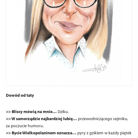
Dowód od taty
>> Bliscy mówią na mnie…
Dziku.
>> W samorządzie najbardziej lubię…
przewodniczącego sejmiku,
za poczucie humoru.
>> Bycie Wielkopolaninem oznacza…
pyry z gzikiem w każdy piątek