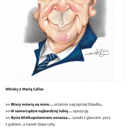
Whisky z Marią Callas
>> Bliscy mówią na mnie…
ostatnio najczęściej Dziadku.
>> W samorządzie najbardziej lubię…
opozycję.
>> Bycie Wielkopolaninem oznacza…
szneki z glancem, pyry
z gzikiem, a nawet ślepe ryby.