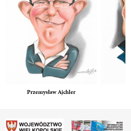
Przemysław Ajchler
R