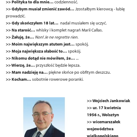
>> Polityka to dla mnie…
codzienność.
>> Gdybym musiał zmienić zawód…
Jzostałbym kierowcą - lubię
prowadzić.
>> Gdy skończyłem 18 lat…
nadal musiałem się uczyć.
>> Na starość…
whisky i komplet nagrań Marii Callas.
>> Żałuję, że…
Non! Je ne regrette rien.
>> Moim największym atutem jest…
spokój.
>> Moja największa słabość to…
spokój.
>> Nikomu dotąd nie mówiłem, że…
...
>> Wierzę, że…
przyszłość będzie lepsza.
>> Mam nadzieję na…
piękne słońce po obfitym deszczu.
>> Kocham…
sobotnie rowerowe poranki.
>
> Wojciech Jankowiak
>> ur. 17 kwietnia
1956 r., Wolsztyn
>> wicemarszałek
województwa
wielkopolskiego