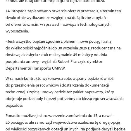
FEnIKS, ale tutaj konkurencja o grant będzie bardzo duża.
14 listopada zaplanowano otwarcie ofert w przetargu, a termin ten
dwukrotnie wydłużano ze względu na dużą liczbę zapytań
od oferentów, m.in. w sprawach rozwiązań technologicznych,
wyposażenia.
- Jeśli wszystko pójdzie zgodnie z planem, nowe pociągi trafią
do Wielkopolski najpóźniej do 30 września 2029 r. Producent ma na
dostawę dziesięciu sztuk maksymalnie 45 miesięcy od dnia
podpisania umowy - wyjaśnia Robert Pilarczyk, dyrektor
Departamentu Transportu UMWW.
W ramach kontraktu wykonawca zobowiązany będzie również
do przeszkolenia pracowników i dostarczenia dokumentacji
technicznej. Częścią umowy będzie też pakiet naprawczy, który
obejmuje podzespoły i sprzęt potrzebny do bieżącego serwisowania
pojazdów.
Ponadto możliwe jest rozszerzenie zamówienia do 15, a nawet
20 pociągów, ale samorząd województwa uzależnia tę drugą opcję
od wielkości pozyskanych dotacji unijnych. Na podjęcie decyzji będzie