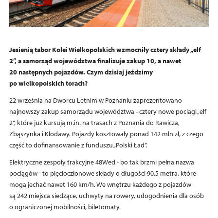
Jesienią tabor Kolei Wielkopolskich wzmocniły cztery składy „elf
2”, a samorząd województwa finalizuje zakup 10, a nawet
20 następnych pojazdów. Czym dzisiaj jeździmy
po wielkopolskich torach?
22 września na Dworcu Letnim w Poznaniu zaprezentowano
najnowszy zakup samorządu województwa - cztery nowe pociągi „elf
2”, które już kursują m.in. na trasach z Poznania do Rawicza,
Zbąszynka i Kłodawy. Pojazdy kosztowały ponad 142 mln zł, z czego
część to dofinansowanie z funduszu „Polski Ład”.
Elektryczne zespoły trakcyjne 48Wed - bo tak brzmi pełna nazwa
pociągów - to pięcioczłonowe składy o długości 90,5 metra, które
mogą jechać nawet 160 km/h. We wnętrzu każdego z pojazdów
są 242 miejsca siedzące, uchwyty na rowery, udogodnienia dla osób
o ograniczonej mobilności, biletomaty.