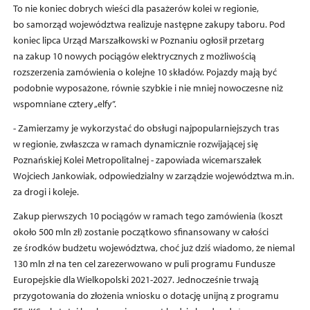
To nie koniec dobrych wieści dla pasażerów kolei w regionie,
bo samorząd województwa realizuje następne zakupy taboru. Pod
koniec lipca Urząd Marszałkowski w Poznaniu ogłosił przetarg
na zakup 10 nowych pociągów elektrycznych z możliwością
rozszerzenia zamówienia o kolejne 10 składów. Pojazdy mają być
podobnie wyposażone, równie szybkie i nie mniej nowoczesne niż
wspomniane cztery „elfy”.
- Zamierzamy je wykorzystać do obsługi najpopularniejszych tras
w regionie, zwłaszcza w ramach dynamicznie rozwijającej się
Poznańskiej Kolei Metropolitalnej - zapowiada wicemarszałek
Wojciech Jankowiak, odpowiedzialny w zarządzie województwa m.in.
za drogi i koleje.
Zakup pierwszych 10 pociągów w ramach tego zamówienia (koszt
około 500 mln zł) zostanie początkowo sfinansowany w całości
ze środków budżetu województwa, choć już dziś wiadomo, że niemal
130 mln zł na ten cel zarezerwowano w puli programu Fundusze
Europejskie dla Wielkopolski 2021-2027. Jednocześnie trwają
przygotowania do złożenia wniosku o dotację unijną z programu