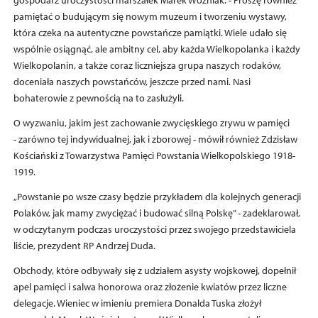
pamiętać o budującym się nowym muzeum i tworzeniu wystawy,
która czeka na autentyczne powstańcze pamiątki. Wiele udało się
wspólnie osiągnąć, ale ambitny cel, aby każda Wielkopolanka i każdy
Wielkopolanin, a także coraz liczniejsza grupa naszych rodaków,
doceniała naszych powstańców, jeszcze przed nami. Nasi
bohaterowie z pewnością na to zasłużyli.
O wyzwaniu, jakim jest zachowanie zwycięskiego zrywu w pamięci
- zarówno tej indywidualnej, jak i zborowej - mówił również Zdzisław
Kościański z Towarzystwa Pamięci Powstania Wielkopolskiego 1918-
1919.
„Powstanie po wsze czasy będzie przykładem dla kolejnych generacji
Polaków, jak mamy zwyciężać i budować silną Polskę” - zadeklarował,
w odczytanym podczas uroczystości przez swojego przedstawiciela
liście, prezydent RP Andrzej Duda.
Obchody, które odbywały się z udziałem asysty wojskowej, dopełnił
apel pamięci i salwa honorowa oraz złożenie kwiatów przez liczne
delegacje. Wieniec w imieniu premiera Donalda Tuska złożył