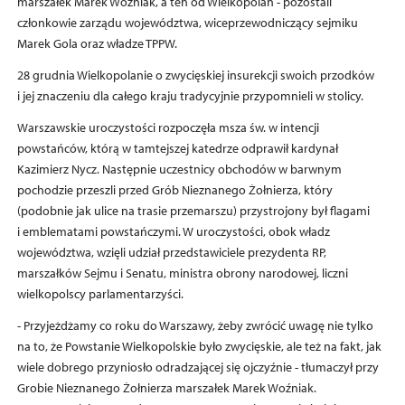
marszałek Marek Woźniak, a ten od Wielkopolan - pozostali
członkowie zarządu województwa, wiceprzewodniczący sejmiku
Marek Gola oraz władze TPPW.
28 grudnia Wielkopolanie o zwycięskiej insurekcji swoich przodków
i jej znaczeniu dla całego kraju tradycyjnie przypomnieli w stolicy.
Warszawskie uroczystości rozpoczęła msza św. w intencji
powstańców, którą w tamtejszej katedrze odprawił kardynał
Kazimierz Nycz. Następnie uczestnicy obchodów w barwnym
pochodzie przeszli przed Grób Nieznanego Żołnierza, który
(podobnie jak ulice na trasie przemarszu) przystrojony był flagami
i emblematami powstańczymi. W uroczystości, obok władz
województwa, wzięli udział przedstawiciele prezydenta RP,
marszałków Sejmu i Senatu, ministra obrony narodowej, liczni
wielkopolscy parlamentarzyści.
- Przyjeżdżamy co roku do Warszawy, żeby zwrócić uwagę nie tylko
na to, że Powstanie Wielkopolskie było zwycięskie, ale też na fakt, jak
wiele dobrego przyniosło odradzającej się ojczyźnie - tłumaczył przy
Grobie Nieznanego Żołnierza marszałek Marek Woźniak.