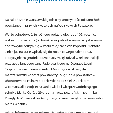
Na zakończenie warszawskiej odsłony uroczystości oddano hołd
powstańcom przy ich kwaterach na Wojskowych Powązkach.
Warto odnotować, że różnego rodzaju obchody 105. rocznicy
wybuchu powstania (o charakterze patriotycznym, artystycznym,
sportowym) odbyły się w wielu miejscach Wielkopolski. Niektóre
z nich już na stałe wpisały się do rocznicowego kalendarza.
Tradycyjnie 26 grudnia poznaniacy wzięli udział w rekonstrukcji
przyjazdu Ignacego Jana Paderewskiego na Dworzec Letni.
27 grudnia wieczorem w Auli UAM odbył się jak zwykle
marszałkowski koncert powstańczy. 27 grudnia powstańców
uhonorowano m.in. w Środzie Wielkopolskiej (z udziałem
wicemarszałka Wojciecha Jankowiaka i wiceprzewodniczącego
sejmiku Marka Goli), a 29 grudnia - przy poznańskim pomniku
Poległych Winiarczyków (w tym wydarzeniu wziął udział marszałek
Marek Woźniak).
Więcej informacji o rocznicowych wydarzeniach można znaleźć