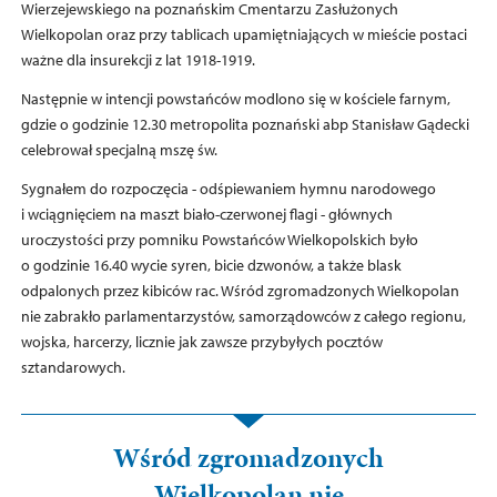
Wierzejewskiego na poznańskim Cmentarzu Zasłużonych
Wielkopolan oraz przy tablicach upamiętniających w mieście postaci
ważne dla insurekcji z lat 1918-1919.
Następnie w intencji powstańców modlono się w kościele farnym,
gdzie o godzinie 12.30 metropolita poznański abp Stanisław Gądecki
celebrował specjalną mszę św.
Sygnałem do rozpoczęcia - odśpiewaniem hymnu narodowego
i wciągnięciem na maszt biało-czerwonej flagi - głównych
uroczystości przy pomniku Powstańców Wielkopolskich było
o godzinie 16.40 wycie syren, bicie dzwonów, a także blask
odpalonych przez kibiców rac. Wśród zgromadzonych Wielkopolan
nie zabrakło parlamentarzystów, samorządowców z całego regionu,
wojska, harcerzy, licznie jak zawsze przybyłych pocztów
sztandarowych.
Wśród zgromadzonych
Wielkopolan nie