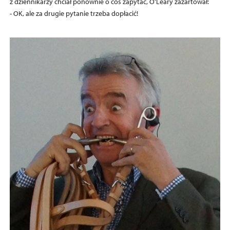
z dziennikarzy chciał ponownie o coś zapytać, O’Leary zażartował:
- OK, ale za drugie pytanie trzeba dopłacić!