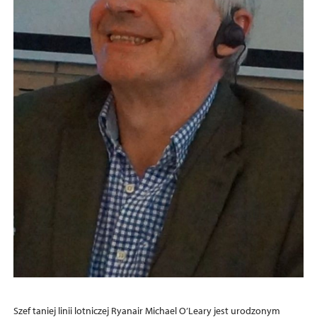
Szef taniej linii lotniczej Ryanair Michael O’Leary jest urodzonym