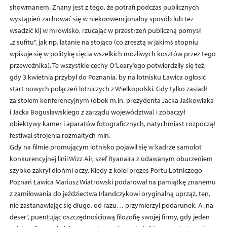
showmanem. Znany jest z tego, że potrafi podczas publicznych
wystąpień zachować się w niekonwencjonalny sposób lub też
wsadzić kij w mrowisko, rzucając w przestrzeń publiczną pomysł
„z sufitu”, jak np. latanie na stojąco (co zresztą w jakimś stopniu
wpisuje się w politykę cięcia wszelkich możliwych kosztów przez tego
przewoźnika). Te wszystkie cechy O’Leary’ego potwierdziły się też,
gdy 3 kwietnia przybył do Poznania, by na lotnisku Ławica ogłosić
start nowych połączeń lotniczych z Wielkopolski. Gdy tylko zasiadł
za stołem konferencyjnym (obok m.in. prezydenta Jacka Jaśkowiaka
i Jacka Bogusławskiego z zarządu województwa) i zobaczył
obiektywy kamer i aparatów fotograficznych, natychmiast rozpoczął
festiwal strojenia rozmaitych min.
Gdy na filmie promującym lotnisko pojawił się w kadrze samolot
konkurencyjnej linii Wizz Air, szef Ryanaira z udawanym oburzeniem
szybko zakrył dłońmi oczy. Kiedy z kolei prezes Portu Lotniczego
Poznań Ławica Mariusz Wiatrowski podarował na pamiątkę znanemu
z zamiłowania do jeździectwa Irlandczykowi oryginalną uprząż, ten,
nie zastanawiając się długo, od razu… przymierzył podarunek. A „na
deser”, puentując oszczędnościową filozofię swojej firmy, gdy jeden