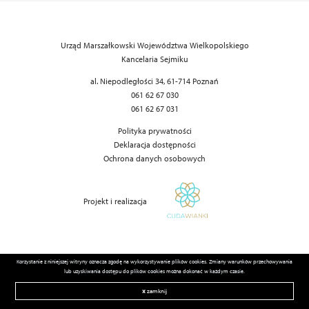
Urząd Marszałkowski Województwa Wielkopolskiego
Kancelaria Sejmiku
al. Niepodległości 34, 61-714 Poznań
061 62 67 030
061 62 67 031
Polityka prywatności
Deklaracja dostępności
Ochrona danych osobowych
Projekt i realizacja
Korzystanie z niniejszej witryny oznacza zgodę na wykorzystywanie plików cookies. Zmiany warunków przechowywania
lub uzyskiwania dostępu do plików cookies można dokonać w każdym czasie.
x
zamknij