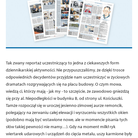
Tak zwany reportaż uczestniczący to jedna z ciekawszych form
dziennikarskiej aktywności. Nie przypuszczaliśmy, że dzięki trosce
odpowiednich decydentów przyjdzie nam uczestniczyć w życiowych
dramatach rozgrywających się na placu budowy. O czym mowa,
wiedzą ci, którzy mają - jak my - to szczęście, że zawodowo gnieżdżą
się przy al. Niepodległości w budynku B, od strony ul. Kościuszki.
Tamże rozpoczął się w uroczej jesienno-zimowej aurze remoncik,
polegający na zerwaniu całej elewacji i wyrzuceniu wszystkich okien
(podobno mają być wstawione nowe, ale w momencie pisania tych
słów takiej pewności nie mamy…). Gdy na moment milkł ryk
wiertarek udarowych i urządzeń do cięcia metalu, uszy karmione były