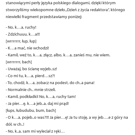
stanowiącymi perły języka polskiego dialogami, dzięki którym
stworzyliśmy wiekopomne dzieło „Dzień z życia redaktora”, którego
niewielki fragment przedstawiamy poniżej:
- No, k…a, ruchy!
- Zdzichuuu, k…a!!!
[wrrrrrrr, łup, łup]
- K…a mać, nie wchodzi!
- Kamil, weź to, k…a, złącz, albo, k…a, zanieś mu, nie wiem.
[wrrrrrrr, bach]
- Uważaj, bo ścianę wyjeb..sz!
- Co mi tu, k…a, pierd…sz?!
- To, chodź, k…a, zobacz na podest, do ch..a pana!
- Normalnie ch.. mnie strzeli.
- Kamil, podkładki! No, k…a, ruchy tam!
- Ja pier…ę, k…a jeb..a, daj mi prąd!
[łups, łubudubu, bum, bach]
- O k…a, pojeb..o was?!!! Ja pier…ę! Ja tu stoję, a wy jeb….e z góry na
dół, w ch..!
- No, k..a, sam mi wyleciał z ręki…