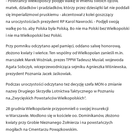
- Powstańcy wielkopolscy podjęli walkę w imieniu swoich ojców,
matek, dziadków i pradziadków, którzy przez dziesiątki lat nie poddali
się imperializmowi pruskiemu - akcentował z kolei goszczący
na uroczystościach prezydent RP Karol Nawrocki. - Podjęli swoją
walkę po to, aby Polska była Polską. Bo nie ma Polski bez Wielkopolski
i nie ma Wielkopolski bez Polski.
Przy pomniku odczytano apel pamięci, oddano salwę honorową,
złożono kwiaty i wieńce. Ten wspólny od Wielkopolan zanieśli m.in.
marszałek Marek Woźniak, prezes TPPW Tadeusz Musiał, wojewoda
Agata Sobczyk, wiceprzewodnicząca sejmiku Agnieszka Wiśniewska,
prezydent Poznania Jacek Jaśkowiak.
Podczas uroczystości odczytano też decyzję szefa MON o zmianie
nazwy Drugiego Skrzydła Lotnictwa Taktycznego w Poznaniu
na „Zwycięskich Powstańców Wielkopolskich”.
28 grudnia Wielkopolanie przypomnieli o swojej insurekcji
w Warszawie. Modlono się w kościele oo. Dominikanów, złożono
kwiaty przy Grobie Nieznanego Żołnierza i na powstańczych
mogiłach na Cmentarzu Powązkowskim.