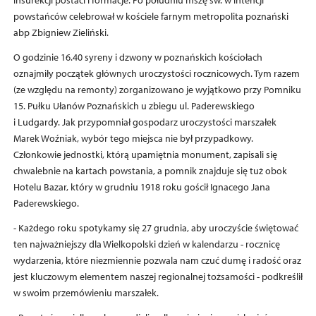
insurekcji postaci i formacje. Po południu mszę św. w intencji
powstańców celebrował w kościele farnym metropolita poznański
abp Zbigniew Zieliński.
O godzinie 16.40 syreny i dzwony w poznańskich kościołach
oznajmiły początek głównych uroczystości rocznicowych. Tym razem
(ze względu na remonty) zorganizowano je wyjątkowo przy Pomniku
15. Pułku Ułanów Poznańskich u zbiegu ul. Paderewskiego
i Ludgardy. Jak przypomniał gospodarz uroczystości marszałek
Marek Woźniak, wybór tego miejsca nie był przypadkowy.
Członkowie jednostki, którą upamiętnia monument, zapisali się
chwalebnie na kartach powstania, a pomnik znajduje się tuż obok
Hotelu Bazar, który w grudniu 1918 roku gościł Ignacego Jana
Paderewskiego.
- Każdego roku spotykamy się 27 grudnia, aby uroczyście świętować
ten najważniejszy dla Wielkopolski dzień w kalendarzu - rocznicę
wydarzenia, które niezmiennie pozwala nam czuć dumę i radość oraz
jest kluczowym elementem naszej regionalnej tożsamości - podkreślił
w swoim przemówieniu marszałek.