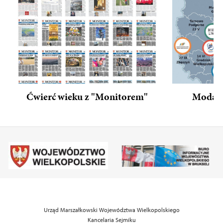
Ćwierć wieku z "Monitorem"
Moda n
Urząd Marszałkowski Województwa Wielkopolskiego
Kancelaria Sejmiku